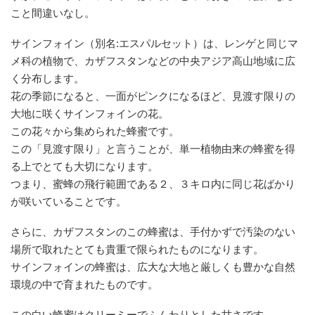
こと間違いなし。
サインフォイン（別名:エスパルセット）は、レンゲと同じマ
メ科の植物で、カザフスタンなどの中央アジア高山地域に広
く分布します。
花の季節になると、一面がピンクになるほど、見渡す限りの
大地に咲くサインフォインの花。
この花々から集められた蜂蜜です。
この「見渡す限り」と言うことが、単一植物由来の蜂蜜を得
る上でとても大切になります。
つまり、蜜蜂の飛行範囲である２、３キロ内に同じ花ばかり
が咲いていることです。
さらに、カザフスタンのこの蜂蜜は、手付かずで汚染のない
場所で取れたとても貴重で限られたものになります。
サインフォインの蜂蜜は、広大な大地と厳しくも豊かな自然
環境の中で育まれたものです。
この白い蜂蜜はクリーミーでふんわりとした甘さです。