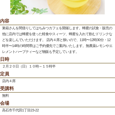
内容
巣箱さんを間借りしてはちみつカフェを開催します。蜂蜜の試食・販売の
他に店内では蜂蜜を使った軽食やスィーツ、蜂蜜を入れて飲むドリンクな
どを楽しんでいただけます。 店内４席と狭いので、11時〜12時30分・12
時半〜14時の時間帯はご予約優先でご案内いたします。無農薬レモンやエ
レメントハーブティーなど物販も予定しています。
日時
２月２０日（日）１０時～１５時半
定員
店内４席
受講料
無料
会場
高石市千代田1丁目23-22