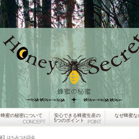
蜂蜜の秘密について
安心できる蜂蜜生産の
なぜ蜂蜜な
5つのポイント
CONCEPT
POINT
塚】はちみつお話会