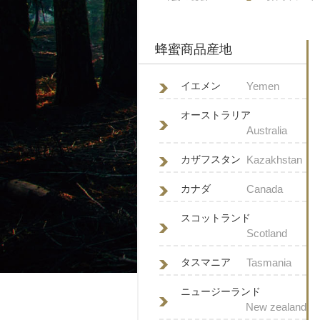
蜂蜜商品産地
イエメン
Yemen
オーストラリア
Australia
カザフスタン
Kazakhstan
カナダ
Canada
スコットランド
Scotland
タスマニア
Tasmania
ニュージーランド
New zealand