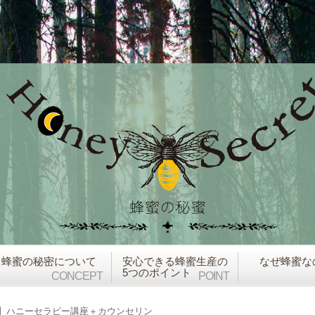
蜂蜜の秘密について
安心できる蜂蜜生産の
なぜ蜂蜜な
5つのポイント
CONCEPT
POINT
】ハニーセラピー講座＋カウンセリン