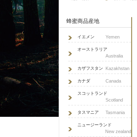
蜂蜜商品産地
イエメン
Yemen
オーストラリア
Australia
カザフスタン
Kazakhstan
カナダ
Canada
スコットランド
Scotland
タスマニア
Tasmania
ニュージーランド
New zealand