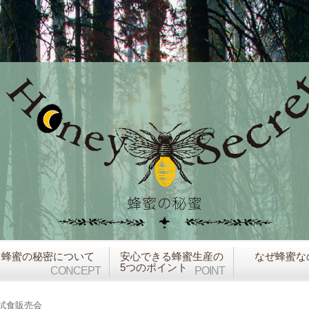
蜂蜜の秘密について
安心できる蜂蜜生産の
なぜ蜂蜜な
5つのポイント
CONCEPT
POINT
試食販売会