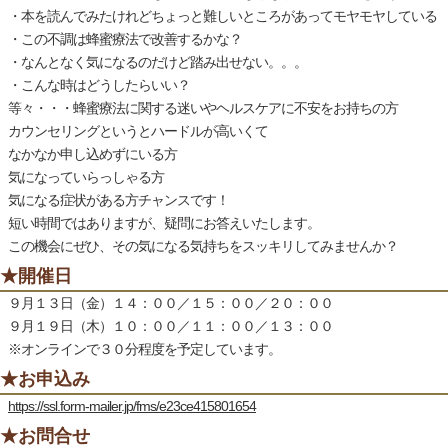
・本を読んでみたけれどちょっと難しいところがあってモヤモヤしている
・この不調は蜂蜜療法で改善するかな？
・なんとなく気になるのだけど踏み出せない。。。
・こんな時はどうしたらいい？
等々・・・蜂蜜療法に関する迷いやヘルスケアに不安をお持ちの方
カウンセリングというとハードルが高いくて
なかなか申し込めずにいる方
気になっていらっしゃる方
気になる症状がある方チャンスです！
短い時間ではありますが、疑問にお答えいたします。
この機会にぜひ、その気になる気持ちをスッキリしてみませんか？
★開催日
９月１３日（金）１４：００／１５：００／２０：００
９月１９日（木）１０：００／１１：００／１３：００
※オンラインで３０分程度を予定しています。
★お申込み
https://ssl.form-mailer.jp/fms/e23ce415801654
★お問合せ