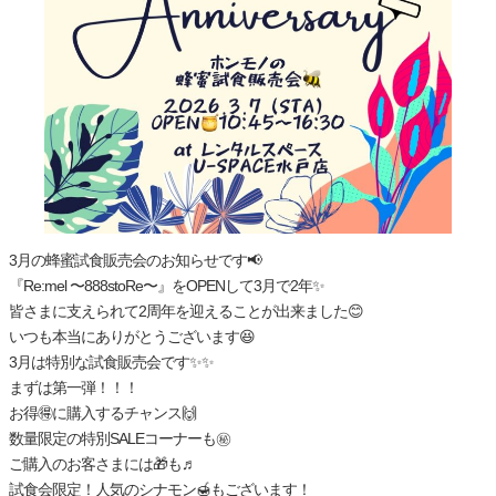
3月の蜂蜜試食販売会のお知らせです📢
『Re:mel 〜888stoRe〜』をOPENして3月で2年✨
皆さまに支えられて2周年を迎えることが出来ました😊
いつも本当にありがとうございます😆
3月は特別な試食販売会です✨✨
まずは第一弾！！！
お得🉐に購入するチャンス🙌
数量限定の特別SALEコーナーも㊙️
ご購入のお客さまには🎁も♬
試食会限定！人気のシナモン🍯もございます！