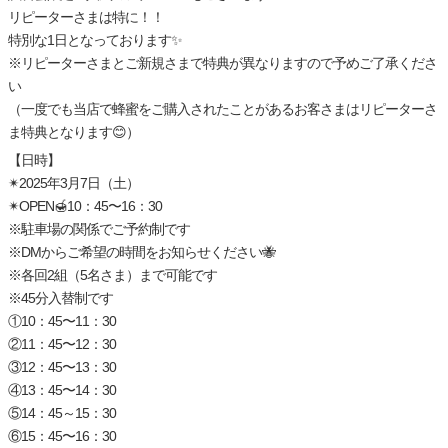
リピーターさまは特に！！
特別な1日となっております✨
※リピーターさまとご新規さまで特典が異なりますので予めご了承くださ
い
（一度でも当店で蜂蜜をご購入されたことがあるお客さまはリピーターさ
ま特典となります😊）
【日時】
✴︎2025年3月7日（土）
✴︎OPEN🍯10：45〜16：30
※駐車場の関係でご予約制です
※DMからご希望の時間をお知らせください🐝
※各回2組（5名さま）まで可能です
※45分入替制です
①10：45〜11：30
②11：45〜12：30
③12：45〜13：30
④13：45〜14：30
⑤14：45～15：30
⑥15：45〜16：30