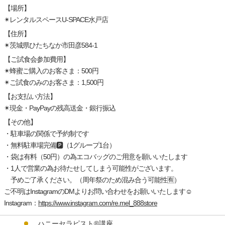
【場所】
✴︎レンタルスペースU-SPACE水戸店
【住所】
✴︎茨城県ひたちなか市田彦584-1
【ご試食会参加費用】
✴︎蜂蜜ご購入のお客さま：500円
✴︎ご試食のみのお客さま：1,500円
【お支払い方法】
✴︎現金・PayPayの残高送金・銀行振込
【その他】
・駐車場の関係で予約制です
・無料駐車場完備🅿️（1グループ1台）
・袋は有料（50円）の為エコバッグのご用意を願いいたします
・1人で営業の為お待たせしてしまう可能性がございます。
予めご了承ください。（周年祭のため混み合う可能性🈶）
ご不明はInstagramのDMよりお問い合わせをお願いいたします☺️
Instagram：
https://www.instagram.com/re.mel_888store
ハニーセラピスト®︎講座